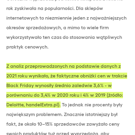
rok zyskiwała na popularności. Dla sklepów
internetowych to niezmiennie jeden z najważniejszych
okresów sprzedażowych, a mimo to wiele firm
wykorzystywało ten czas do stosowania wątpliwych
praktyk cenowych.
Z analiz przeprowadzonych na podstawie danych z
2021 roku wynikało, że faktyczne obniżki cen w trakcie
Black Friday wynosiły średnio zaledwie 3,6% - w
porównaniu do 3,4% w 2020 roku i 4% w 2019 (źródło:
Deloitte, handelExtra.pl).
To jednak nie procenty były
największym problemem. Znacznie istotniejszy był
fakt, że około 10–15% sprzedawców zawyżało ceny
swoich produktów tuż przed wyprzedażą, aby