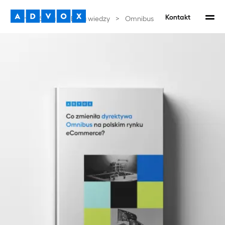
Kontakt
Strona główna
>
Baza wiedzy
>
Omnibus