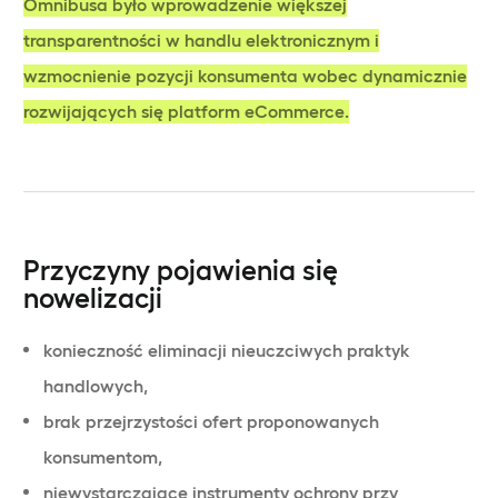
Omnibusa było wprowadzenie większej
transparentności w handlu elektronicznym i
wzmocnienie pozycji konsumenta wobec dynamicznie
rozwijających się platform eCommerce.
Przyczyny pojawienia się
nowelizacji
konieczność eliminacji nieuczciwych praktyk
handlowych,
brak przejrzystości ofert proponowanych
konsumentom,
niewystarczające instrumenty ochrony przy