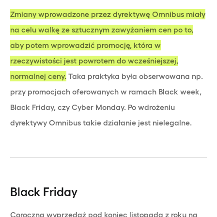
Zmiany wprowadzone przez dyrektywę Omnibus miały
na celu walkę ze sztucznym zawyżaniem cen po to,
aby potem wprowadzić promocję, która w
rzeczywistości jest powrotem do wcześniejszej,
normalnej ceny.
Taka praktyka była obserwowana np.
przy promocjach oferowanych w ramach Black week,
Black Friday, czy Cyber Monday. Po wdrożeniu
dyrektywy Omnibus takie działanie jest nielegalne.
Black Friday
Coroczna wyprzedaż pod koniec listopada z roku na