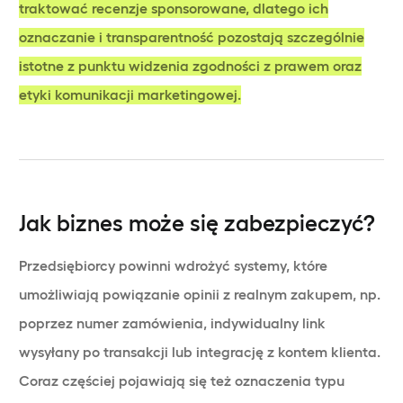
traktować recenzje sponsorowane, dlatego ich
oznaczanie i transparentność pozostają szczególnie
istotne z punktu widzenia zgodności z prawem oraz
etyki komunikacji marketingowej.
Jak biznes może się zabezpieczyć?
Przedsiębiorcy powinni wdrożyć systemy, które
umożliwiają powiązanie opinii z realnym zakupem, np.
poprzez numer zamówienia, indywidualny link
wysyłany po transakcji lub integrację z kontem klienta.
Coraz częściej pojawiają się też oznaczenia typu