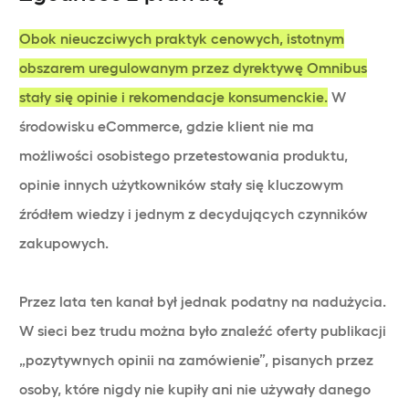
Obok nieuczciwych praktyk cenowych, istotnym
obszarem uregulowanym przez dyrektywę Omnibus
stały się opinie i rekomendacje konsumenckie.
W
środowisku eCommerce, gdzie klient nie ma
możliwości osobistego przetestowania produktu,
opinie innych użytkowników stały się kluczowym
źródłem wiedzy i jednym z decydujących czynników
zakupowych.
Przez lata ten kanał był jednak podatny na nadużycia.
W sieci bez trudu można było znaleźć oferty publikacji
„pozytywnych opinii na zamówienie”, pisanych przez
osoby, które nigdy nie kupiły ani nie używały danego