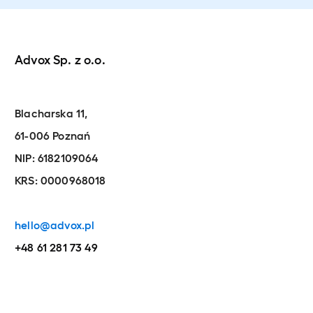
Advox Sp. z o.o.
Blacharska 11,
61-006 Poznań
NIP: 6182109064
KRS: 0000968018
hello@advox.pl
+48 61 281 73 49