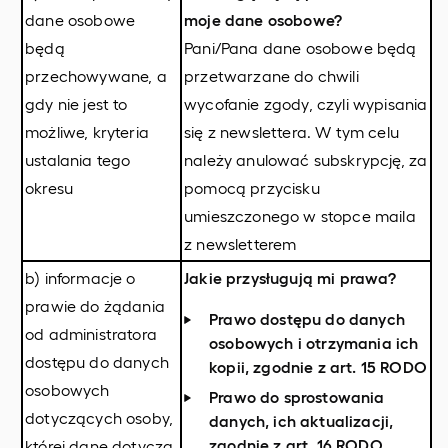
dane osobowe
moje dane osobowe?
będą
Pani/Pana dane osobowe będą
przechowywane, a
przetwarzane do chwili
gdy nie jest to
wycofanie zgody, czyli wypisania
możliwe, kryteria
się z newslettera. W tym celu
ustalania tego
należy anulować subskrypcję, za
okresu
pomocą przycisku
umieszczonego w stopce maila
z newsletterem
b) informacje o
Jakie przysługują mi prawa?
prawie do żądania
Prawo dostępu do danych
od administratora
osobowych i otrzymania ich
dostępu do danych
kopii, zgodnie z art. 15 RODO
osobowych
Prawo do sprostowania
dotyczących osoby,
danych, ich aktualizacji,
zgodnie z art. 16 RODO
której dane dotyczą,