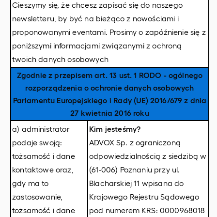
Cieszymy się, że chcesz zapisać się do naszego
newsletteru, by być na bieżąco z nowościami i
proponowanymi eventami. Prosimy o zapóźnienie się z
poniższymi informacjami związanymi z ochroną
twoich danych osobowych
Zgodnie z przepisem art. 13 ust. 1 RODO - ogólnego
rozporządzenia o ochronie danych osobowych
Parlamentu Europejskiego i Rady (UE) 2016/679 z dnia
27 kwietnia 2016 roku
a) administrator
Kim jesteśmy?
podaje swoją:
ADVOX Sp. z ograniczoną
tożsamość i dane
odpowiedzialnością z siedzibą w
kontaktowe oraz,
(61-006) Poznaniu przy ul.
gdy ma to
Blacharskiej 11 wpisana do
zastosowanie,
Krajowego Rejestru Sądowego
tożsamość i dane
pod numerem KRS: 0000968018