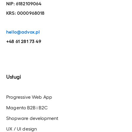
NIP: 6182109064
KRS: 0000968018
hello@advox.pl
+48 61 281 73 49
Usługi
Progressive Web App
Magento B2B i B2C
Shopware development
UX / UI design