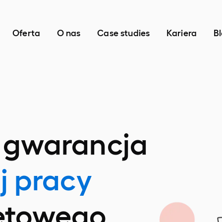
Oferta
O nas
Case studies
Kariera
B
 gwarancja
j pracy
netowego