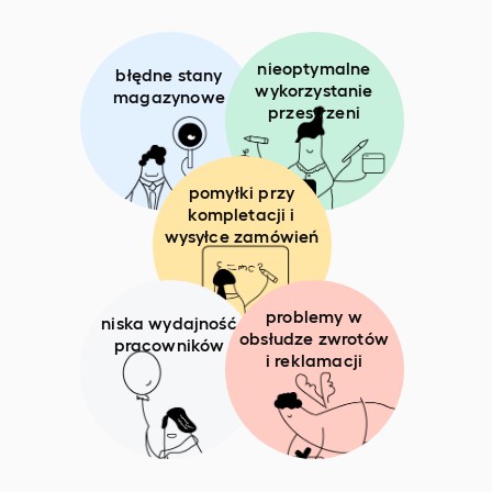
nieoptymalne
błędne stany
wykorzystanie
magazynowe
przestrzeni
pomyłki przy
kompletacji i
wysyłce zamówień
problemy w
niska wydajność
obsłudze zwrotów
pracowników
i reklamacji