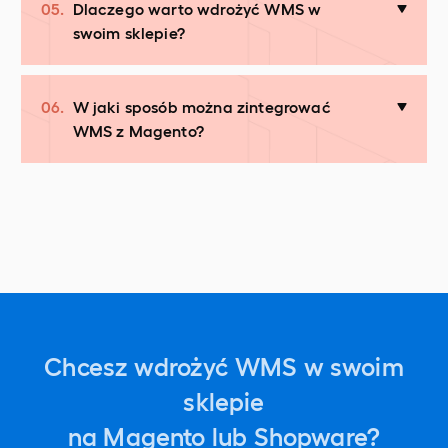
05.
Dlaczego warto wdrożyć WMS w
swoim sklepie?
06.
W jaki sposób można zintegrować
WMS z Magento?
Chcesz wdrożyć WMS w swoim
sklepie
na Magento lub Shopware?