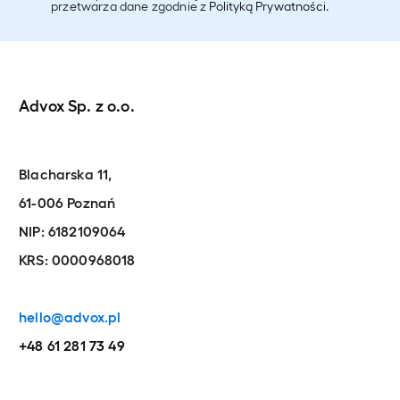
przetwarza dane zgodnie z
Polityką Prywatności
.
Advox Sp. z o.o.
Blacharska 11,
61-006 Poznań
NIP: 6182109064
KRS: 0000968018
hello@advox.pl
+48 61 281 73 49