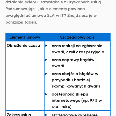
działania sklepu i satysfakcję z uzyskanych usług.
Podsumowując - jakie elementy powinna
uwzględniać umowa SLA w IT? Znajdziesz je w
poniższej tabeli.
Element umowy
Szczegółowy opis
Określenie czasu
czas reakcji na zgłoszenie
awarii, czyli czas przyjęcia
czas naprawy błędów i
awarii
czas obejścia błędów w
przypadku bardziej
skomplikowanych awarii
dostępność sklepu
internetowego (np. 97% w
skali roku)
Zakres usług
szczegółowe określenie