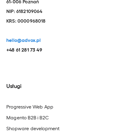
61-006 Poznań
NIP: 6182109064
KRS: 0000968018
hello@advox.pl
+48 61 281 73 49
Usługi
Progressive Web App
Magento B2B i B2C
Shopware development