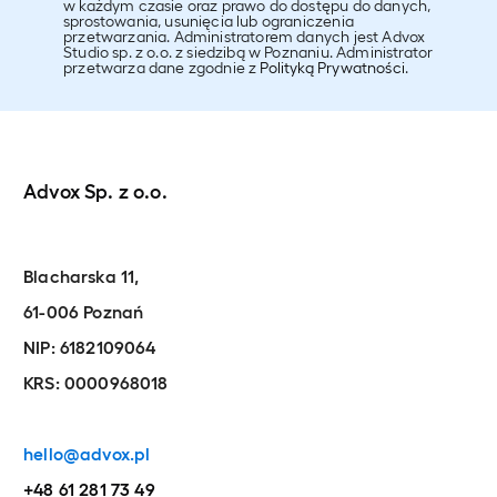
w każdym czasie oraz prawo do dostępu do danych,
sprostowania, usunięcia lub ograniczenia
przetwarzania. Administratorem danych jest Advox
Studio sp. z o.o. z siedzibą w Poznaniu. Administrator
przetwarza dane zgodnie z
Polityką Prywatności
.
Advox Sp. z o.o.
Blacharska 11,
61-006 Poznań
NIP: 6182109064
KRS: 0000968018
hello@advox.pl
+48 61 281 73 49