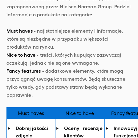
zaproponowaną przez Nielsen Norman Group. Podziel
informacje o produkcie na kategorie:
Must haves
- najistotniejsze elementy i informacje,
które są niezbędne w przypadku większości
produktów na rynku,
Nice to have
- treści, których kupujący zazwyczaj
oczekują, jednak nie są one wymagane,
Fancy features
- dodatkowe elementy, które mogą
przyciągnąć uwagę konsumentów. Będą skuteczne
tylko wtedy, gdy podstawy strony będą wykonane
poprawnie.
Must haves
Nice to have
Fancy featu
Dobrej jakości
Oceny i recenzje
Innowacyj
zdjęcia
klientów
funkcjonal