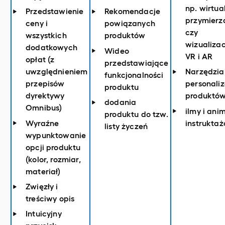
np. wirtua
Przedstawienie
Rekomendacje
przymierz
ceny i
powiązanych
czy
wszystkich
produktów
wizualizac
dodatkowych
Wideo
VR i AR
opłat (z
przedstawiające
uwzględnieniem
Narzędzia
funkcjonalności
przepisów
personaliz
produktu
dyrektywy
produktó
dodania
Omnibus)
ilmy i ani
produktu do tzw.
Wyraźne
instrukta
listy życzeń
wypunktowanie
opcji produktu
(kolor, rozmiar,
materiał)
Zwięzły i
treściwy opis
Intuicyjny