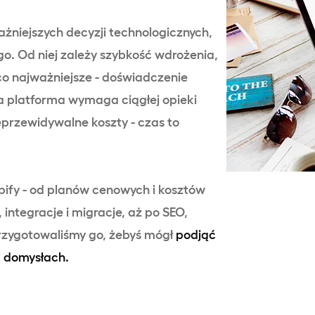
niejszych decyzji technologicznych,
go. Od niej zależy szybkość wdrożenia,
 co najważniejsze - doświadczenie
a platforma wymaga ciągłej opieki
eprzewidywalne koszty - czas to
ify - od planów cenowych i kosztów
integracje i migracje, aż po SEO,
Przygotowaliśmy go, żebyś mógł
podjąć
a domysłach.