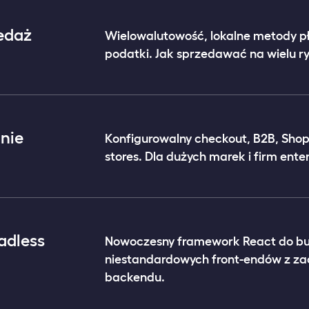
zedaż
Wielowalutowość, lokalne metody pł
podatki. Jak sprzedawać na wielu r
anie
Konfigurowalny checkout, B2B, Shopi
stores. Dla dużych marek i firm enter
adless
Nowoczesny framework React do bu
niestandardowych front-endów z za
backendu.