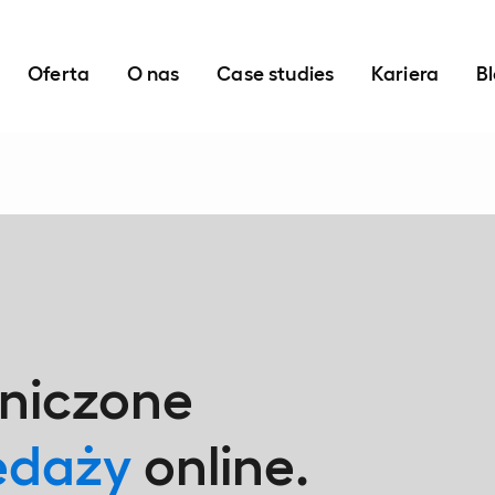
Oferta
O nas
Case studies
Kariera
B
aniczone
edaży
online.