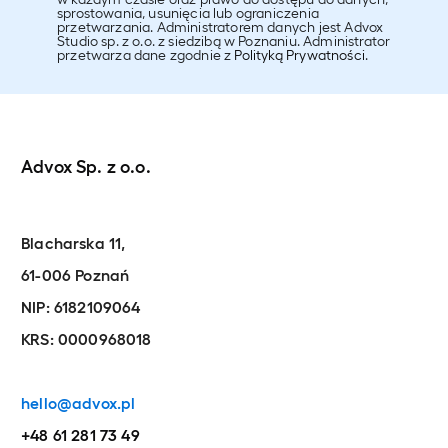
sprostowania, usunięcia lub ograniczenia
przetwarzania. Administratorem danych jest Advox
Studio sp. z o.o. z siedzibą w Poznaniu. Administrator
przetwarza dane zgodnie z
Polityką Prywatności
.
Advox Sp. z o.o.
Blacharska 11,
61-006 Poznań
NIP: 6182109064
KRS: 0000968018
hello@advox.pl
+48 61 281 73 49