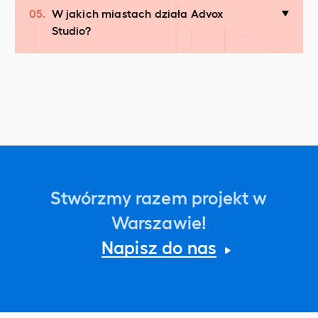
05.
W jakich miastach działa Advox
Studio?
Stwórzmy razem projekt w
Warszawie!
Napisz do nas