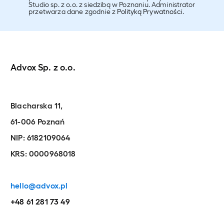
Studio sp. z o.o. z siedzibą w Poznaniu. Administrator
przetwarza dane zgodnie z
Polityką Prywatności
.
Advox Sp. z o.o.
Blacharska 11,
61-006 Poznań
NIP: 6182109064
KRS: 0000968018
hello@advox.pl
+48 61 281 73 49