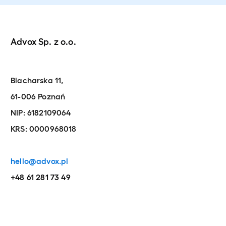
Advox Sp. z o.o.
Blacharska 11,
61-006 Poznań
NIP: 6182109064
KRS: 0000968018
hello@advox.pl
+48 61 281 73 49